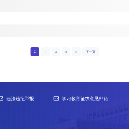
举报
学习教育征求意见邮箱
官方微信
1
2
3
4
5
下一页
联系我们
北京市朝阳区北辰西路1号院3号 100101
中国普通微生物
86-10-64807462
菌种销售：86-10-
office@im.ac.cn
菌种保藏与鉴定：86