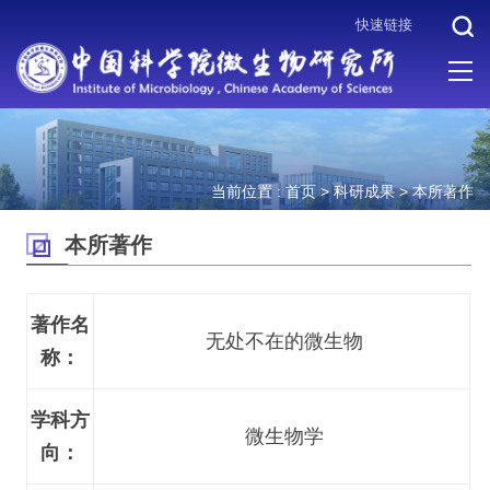
快速链接
当前位置 :
首页
>
科研成果
>
本所著作
本所著作
著作名
无处不在的微生物
称：
学科方
微生物学
向：