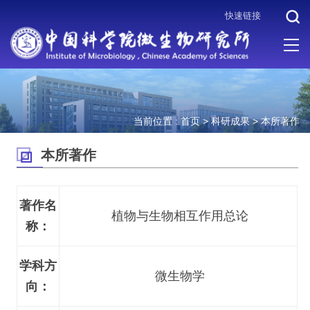
快速链接
当前位置 :
首页
>
科研成果
>
本所著作
本所著作
著作名
植物与生物相互作用总论
称：
学科方
微生物学
向：