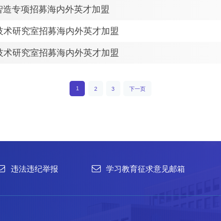
智造专项招募海内外英才加盟
技术研究室招募海内外英才加盟
技术研究室招募海内外英才加盟
举报
学习教育征求意见邮箱
官方微信
1
2
3
下一页
联系我们
北京市朝阳区北辰西路1号院3号 100101
中国普通微生物
86-10-64807462
菌种销售：86-10-
office@im.ac.cn
菌种保藏与鉴定：86