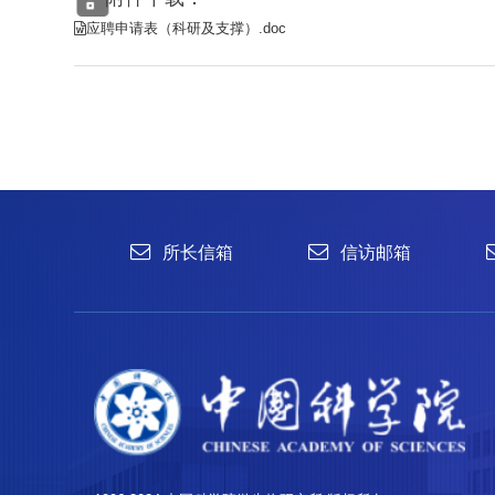
1996-2024 中国科学院微生物研究所 版权所有
备案序号：京ICP备06066622号-1
京公网安备 11010502044263号
应聘申请表（科研及支撑）.doc