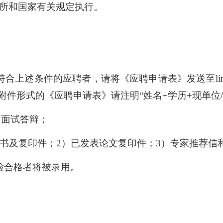
所和国家有关规定执行。
条件的应聘者，请将《应聘申请表》发送至lim_im@im.
附件形式的《应聘申请表》请注明“姓名+学历+现单位/
加面试答辩；
举报
学习教育征求意见邮箱
官方微信
证书及复印件；2）已发表论文复印件；3）专家推荐
检合格者将被录用。
联系我们
北京市朝阳区北辰西路1号院3号 100101
中国普通微生物
86-10-64807462
菌种销售：86-10-