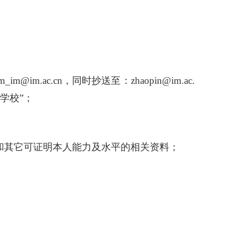
ac.cn，同时抄送至：zhaopin@im.ac.
学校”；
研究生会
信和其它可证明本人能力及水平的相关资料；
菌种保藏管理中心（CGMCC）
64807596