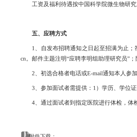
工资及福利待遇按中国科学院微生物研究
五、应聘方式
1、自发布招聘通知之日起至招满为止；符合上述
cn。邮件主题注明“应聘李明组助理研究员”；
2、初选合格者电话或E-mail通知本人参
所长信箱
信访邮箱
违法违纪
3、参加面试者需提供：1）学历、学位
4、通过面试者到指定医院进行体检，体
附件下载：