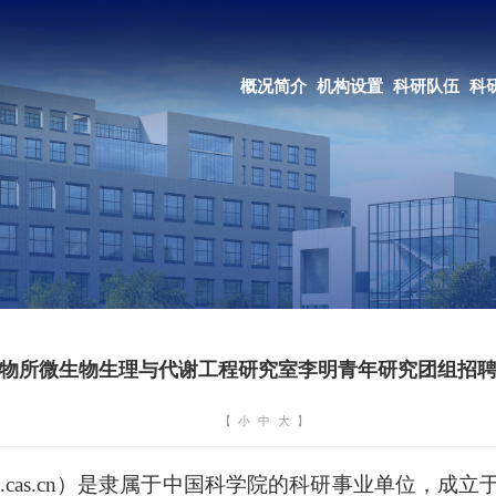
OA系统
邮箱登录
概况简介
机构设置
科研队伍
科研成果
教育培养
合作交流
物所微生物生理与代谢工程研究室李明青年研究团组招
【
小
中
大
】
.im.cas.cn）是隶属于中国科学院的科研事业单位，成