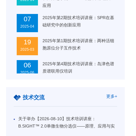
应用
07
2025年第2期技术培训讲座：SPR在基
础研究中的创新应用
2025-04
19
2025年第1期技术培训讲座：两种活细
胞原位分子互作技术
2025-03
06
2025年第4期技术培训讲座：岛津色谱
质谱联用仪培训
2025-06
09
2025年第3期技术培训讲座：代谢物的
定量检测培训——基于SCIEX液质联
2025-05
更多+
技术交流
用仪的代谢组学解决方案
09
2025年第6期技术创新讲座：外泌体高
效纯化技术及其在诊断治疗再生医学
关于举办【2026-08-10】技术培训讲座：
2025-05
领域的应用
B.SIGHT™ 2.0单微生物分选仪——原理、应用与实
操培训的通知