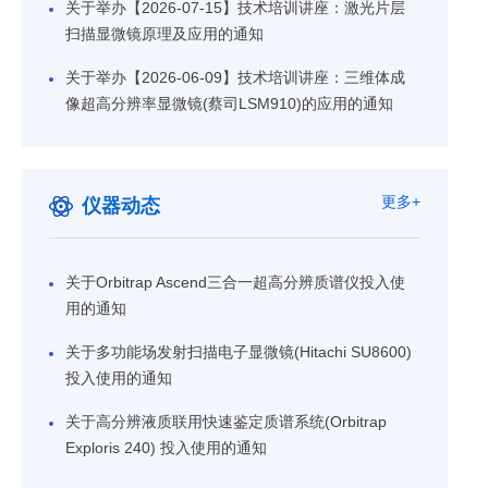
10
2025年第4期技术创新讲座：高通量亲
关于举办【2026-07-15】技术培训讲座：激光片层
和力筛选系统Dianthus的技术原理及
扫描显微镜原理及应用的通知
2025-04
应用
关于举办【2026-06-09】技术培训讲座：三维体成
07
2025年第2期技术培训讲座：SPR在基
像超高分辨率显微镜(蔡司LSM910)的应用的通知
础研究中的创新应用
2025-04
19
2025年第1期技术培训讲座：两种活细
更多+
仪器动态
胞原位分子互作技术
2025-03
关于Orbitrap Ascend三合一超高分辨质谱仪投入使
用的通知
关于多功能场发射扫描电子显微镜(Hitachi SU8600)
投入使用的通知
关于高分辨液质联用快速鉴定质谱系统(Orbitrap
Exploris 240) 投入使用的通知